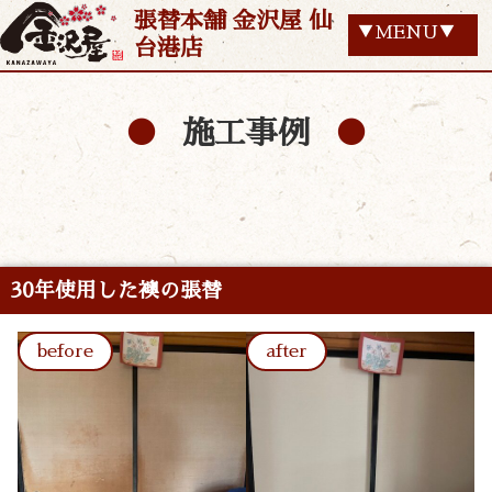
張替本舗 金沢屋 仙
▼MENU▼
台港店
施工事例
30年使用した襖の張替