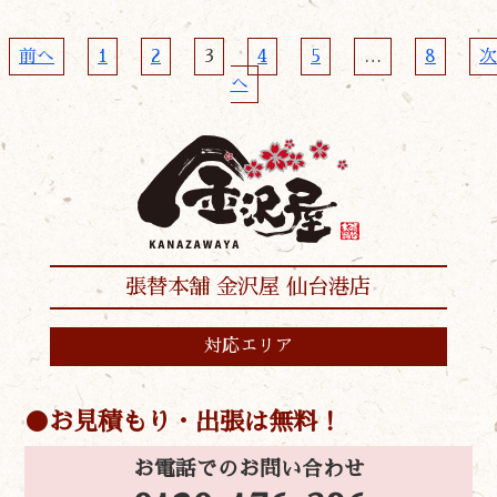
前へ
1
2
3
4
5
…
8
次
へ
張替本舗 金沢屋 仙台港店
対応エリア
お見積もり・出張は無料！
お電話でのお問い合わせ