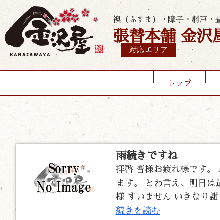
襖（ふすま）・障子・網戸・
張替本舗 金沢
対応エリア
トップ
雨続きですね
拝啓 皆様お疲れ様です。
ます。 とわ言え、明日は
様 すいません いきなり謝
続きを読む