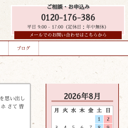
ご相談・お申込み
0120-176-386
平日 9:00 - 17:00（定休日：年中無休）
メールでのお問い合わせはこちらから
ブログ
2026年8月
方を思い出し
ホ さて 皆
月
火
水
木
金
土
日
1
2
3
4
5
6
7
8
9