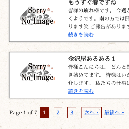
もうすぐ春ですね
皆様お疲れ様です。 今週
くようです。南の方では開
ります笑 ご報告があります 
続きを読む
金沢屋あるある１
皆様こんにちは。 どんと
き始めてます。 皆様はい
介します。 私たちの仕事
続きを読む
Page 1 of 7
1
2
3
次へ ›
最後へ »