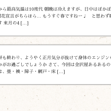
から最高気温は10度代 朝晩は冷えますが、日中はぽか
花宣言がちらほら… もうすぐ春ですねー♩ と思わず
来月の4 […]
祭も終わり、ようやく正月気分が抜けて身体のエンジン
かがお過ごしでしょうか さて、今回は金沢屋あるある
は、畳・襖・障子・網戸・床 […]