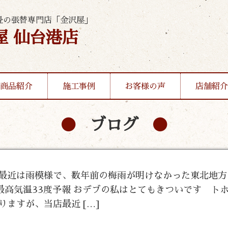
畳の張替専門店「金沢屋」
屋 仙台港店
商品紹介
施工事例
お客様の声
店舗紹介
ブログ
 最近は雨模様で、数年前の梅雨が明けなかった東北地
最高気温33度予報 おデブの私はとてもきついです トホ
りますが、当店最近 […]