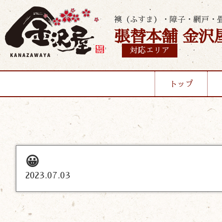
襖（ふすま）・障子・網戸・
張替本舗 金沢
対応エリア
トップ
😀
2023.07.03